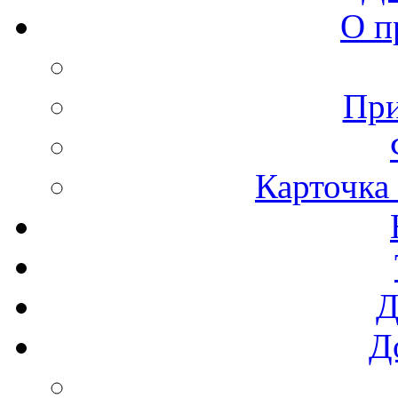
О п
При
Карточка
Д
Д