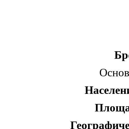
Бр
Основа
Населен
Площа
Географиче